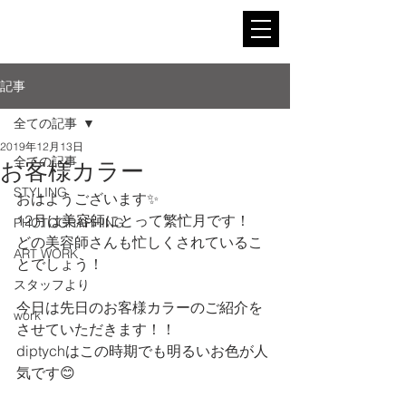
記事
全ての記事
2019年12月13日
全ての記事
お客様カラー
STYLING
おはようございます✨
12月は美容師にとって繁忙月です！
PHOTOGRAPHING
どの美容師さんも忙しくされているこ
ART WORK
とでしょう！
スタッフより
今日は先日のお客様カラーのご紹介を
work
させていただきます！！
diptychはこの時期でも明るいお色が人
気です😊