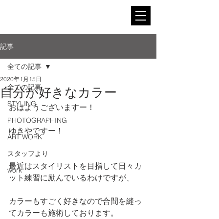
記事
全ての記事
2020年1月15日
全ての記事
自分が好きなカラー
STYLING
おはようございますー！
PHOTOGRAPHING
ゆきやですー！
ART WORK
スタッフより
最近はスタイリストを目指して日々カ
work
ット練習に励んでいるわけですが、
カラーもすごく好きなので合間を縫っ
てカラーも施術しております。