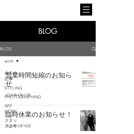
BLOG
BLOG
work
全ての
営業時間短縮のお知ら
記事
せ
STYLING
2020年4月17日
PHOTOGRAPHING
ART
WORK
臨時休業のお知らせ！
スタッ
フより
2020年3月16日